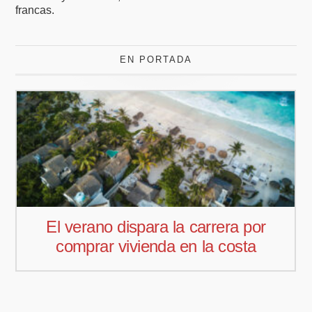
francas.
EN PORTADA
a por
Pedro Aguiar nuevo responsa
sta
comercial para Offcoustic Iber