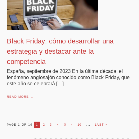
Black Friday: cómo desarrollar una
estrategia y destacar ante la
competencia
España, septiembre de 2023 En la última década, el
fenómeno anglosajón conocido como Black Friday, que
este año se celebrará […]
READ MORE →
PAGE 1 OF 19
1
2
3
4
5
»
10
...
LAST »