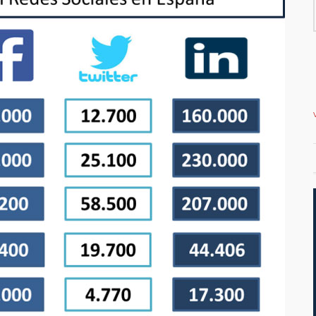
or de ampliar el
vivienda en la costa
teletrabajo