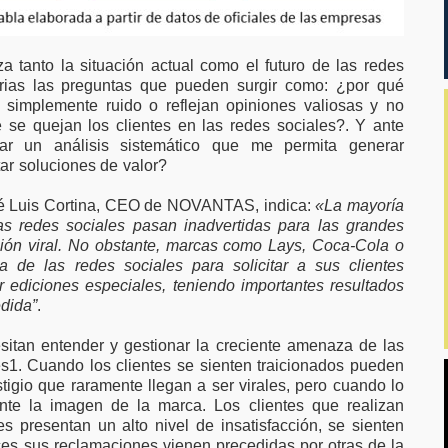
a tanto la situación actual como el futuro de las redes
rias las preguntas que pueden surgir como: ¿por qué
 simplemente ruido o reflejan opiniones valiosas y no
é se quejan los clientes en las redes sociales?. Y ante
ar un análisis sistemático que me permita generar
ar soluciones de valor?
sé Luis Cortina, CEO de NOVANTAS, indica:
«La mayoría
as redes sociales pasan inadvertidas para las grandes
sión viral. No obstante, marcas como Lays, Coca-Cola o
a de las redes sociales para solicitar a sus clientes
r ediciones especiales, teniendo importantes resultados
dida”
.
sitan entender y gestionar la creciente amenaza de las
s1. Cuando los clientes se sienten traicionados pueden
igio que raramente llegan a ser virales, pero cuando lo
nte la imagen de la marca. Los clientes que realizan
s presentan un alto nivel de insatisfacción, se sienten
ces sus reclamaciones vienen precedidas por otras de la