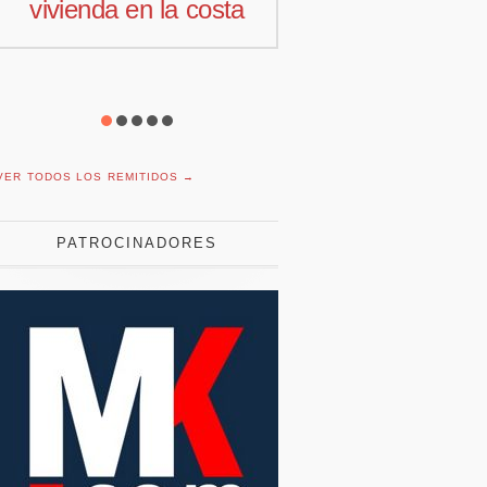
comercial para
motivaci
Offcoustic Iberia
con pl
redu
VER TODOS LOS REMITIDOS →
PATROCINADORES