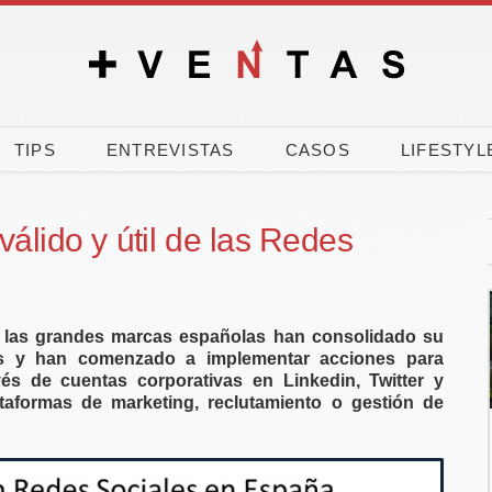
TIPS
ENTREVISTAS
CASOS
LIFESTYL
válido y útil de las Redes
 las grandes marcas españolas han consolidado su
es y han comenzado a implementar acciones para
avés de cuentas corporativas en Linkedin, Twitter y
aformas de marketing, reclutamiento o gestión de
El 90% de los
El verano dispara la
pañoles vota a
carrera por comprar