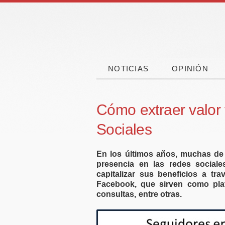
NOTICIAS
OPINIÓN
Cómo extraer valor 
Sociales
En los últimos años, muchas de
presencia en las redes social
capitalizar sus beneficios a tr
Facebook, que sirven como plat
consultas, entre otras.
nes
CaixaBank, CEOE y
a la
CEPYME movilizan
es