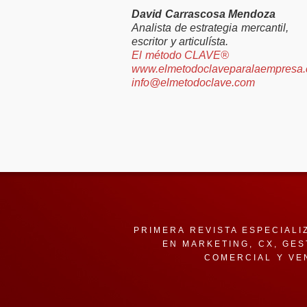
David Carrascosa Mendoza
Analista de estrategia mercantil,
escritor y articulísta.
El método CLAVE®
www.elmetodoclaveparalaempresa
info@elmetodoclave.com
PRIMERA REVISTA ESPECIALI
EN MARKETING, CX, GES
COMERCIAL Y VE