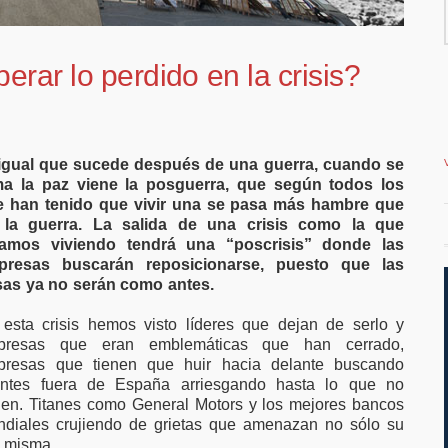
favor de ampliar el
vivienda en la c
teletrabajo
ar lo perdido en la crisis?
 igual que sucede después de una guerra, cuando se
rma la paz viene la posguerra, que según todos los
e han tenido que vivir una se pasa más hambre que
 la guerra. La salida de una crisis como la que
tamos viviendo tendrá una “poscrisis” donde las
presas buscarán reposicionarse, puesto que las
sas ya no serán como antes.
esta crisis hemos visto líderes que dejan de serlo y
presas que eran emblemáticas que han cerrado,
presas que tienen que huir hacia delante buscando
ientes fuera de España arriesgando hasta lo que no
nen. Titanes como General Motors y los mejores bancos
diales crujiendo de grietas que amenazan no sólo su
a misma.