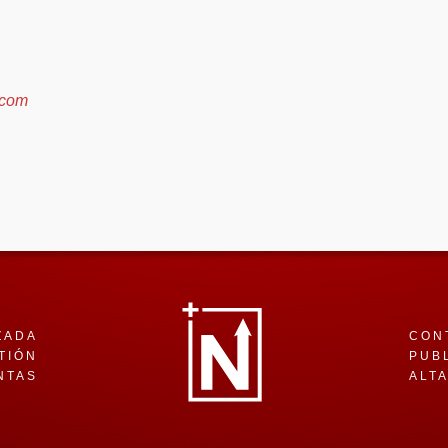
.com
ZADA
CON
TIÓN
PUB
NTAS
ALT