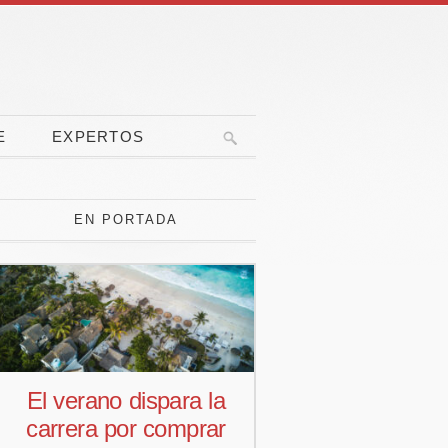
E
EXPERTOS
EN PORTADA
a la
Pedro Aguiar nuevo
La
prar
responsable
pone