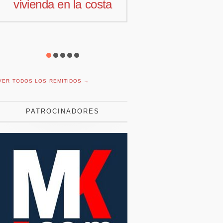
osta
comercial para
moti
Offcoustic Iberia
c
VER TODOS LOS REMITIDOS →
PATROCINADORES