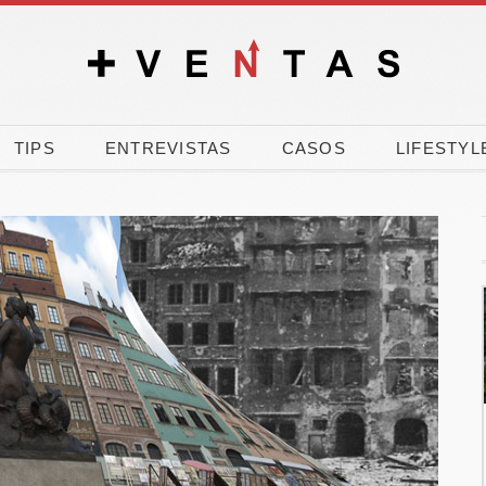
TIPS
ENTREVISTAS
CASOS
LIFESTYL
El 90% de los
El verano dispar
españoles vota a
carrera por com