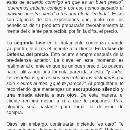
estás de acuerdo conmigo en que es un buen precio”,
“queremos trabajar contigo y por eso hemos ajustado al
máximo nuestra oferta” o “es una oferta limitada”.
Estas
son algunas de las expresiones que, junto con los
beneficios de tu producto prepararán favorablemente la
mente del cliente para recibir, por fin la cifra, el precio.
La segunda fase
en el tratamiento comienza cuando
ya, por fin, le dices el importe a tu cliente.
Es la fase de
Defensa del precio.
Esto ocurre siempre después de la
pre-defensa anterior. La clave en este momento es
reafirmar al cliente en que es un buen precio. Lo puedes
hacer utilizando una fórmula parecida a esta:
“y todos
los beneficios que hemos comentado los disfrutarás por
solo x euros al mes. ¿qué te parece?”.
Al preguntarle, te
recomiendo que mantengas un
escrupuloso silencio y
una mirada atenta a sus ojos
. De esta manera, el
cliente recibirá mejor la cifra que le propones. Para
algunos será bastante para tomar la decisión de
compra.
Otros, sin embargo, continuarán diciendo
“es caro”.
Te
toca entonces defender tu precio
“a muerte”.
Refuerza