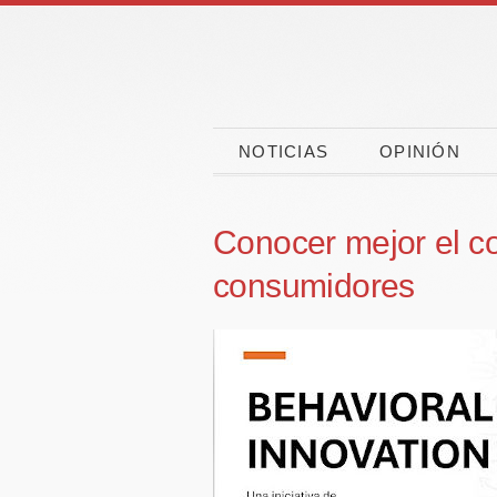
NOTICIAS
OPINIÓN
Conocer mejor el c
consumidores
Las vacaciones
CaixaBa
ponen a prueba la
CEPYME