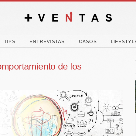
TIPS
ENTREVISTAS
CASOS
LIFESTYL
omportamiento de los
nk, CEOE y
El 90% de los
 movilizan
españoles vota a