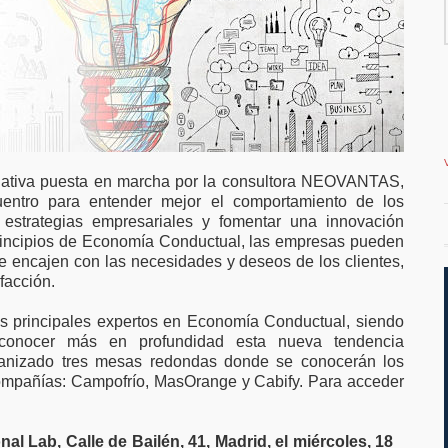
millones en
favor de ampliar el
ación para
teletrabajo
as y pymes
iativa puesta en marcha por la consultora NEOVANTAS,
entro para entender mejor el comportamiento de los
 estrategias empresariales y fomentar una innovación
 principios de Economía Conductual, las empresas pueden
ue encajen con las necesidades y deseos de los clientes,
facción.
os principales expertos en Economía Conductual, siendo
 conocer más en profundidad esta nueva tendencia
ganizado tres mesas redondas donde se conocerán los
compañías: Campofrío, MasOrange y Cabify. Para acceder
onal Lab, Calle de Bailén, 41, Madrid, el miércoles, 18