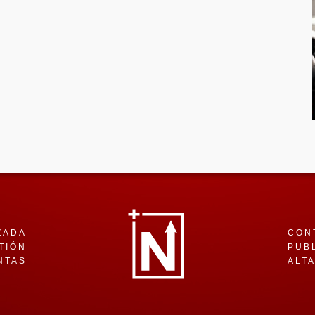
ZADA
CON
TIÓN
PUB
NTAS
ALT