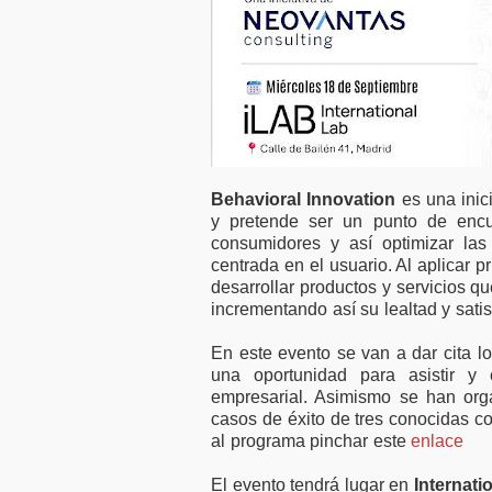
motivación laboral
50.000 
con plantillas
financi
reducidas
empres
Behavioral Innovation
es una inic
y pretende ser un punto de encu
consumidores y así optimizar las
centrada en el usuario. Al aplicar
desarrollar productos y servicios q
incrementando así su lealtad y satis
En este evento se van a dar cita l
una oportunidad para asistir y
empresarial. Asimismo se han or
casos de éxito de tres conocidas 
al programa pinchar este
enlace
El evento tendrá lugar en
Internati