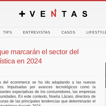
TIPS
ENTREVISTAS
CASOS
LIFESTYL
ue marcarán el sector del
ística en 2024
ma del ecommerce se ha ido adaptando a las nuevas
es. Impulsadas por avances tecnológicos como la
cambiantes expectativas de los consumidores, las empresas
nk, CEOE y
El 90% de los
tunidades. En este contexto, Noelia Lázaro, directora de
 movilizan
españoles vota a
lgunas de las principales tendencias que determinarán el
 electrónico durante 2024.