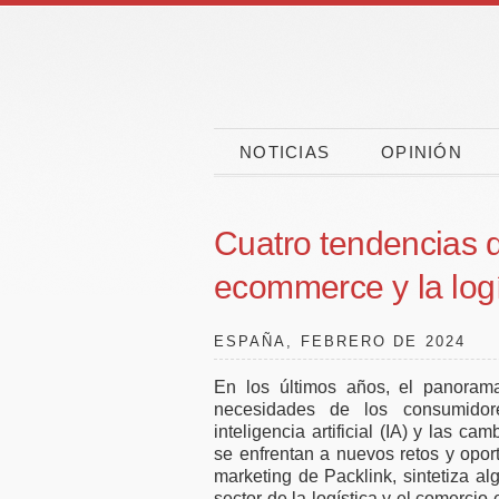
NOTICIAS
OPINIÓN
Cuatro tendencias q
ecommerce y la log
ESPAÑA, FEBRERO DE 2024
En los últimos años, el panora
necesidades de los consumidor
inteligencia artificial (IA) y las 
Las vacaciones
CaixaBa
se enfrentan a nuevos retos y opor
ponen a prueba la
CEPYME
marketing de Packlink, sintetiza a
sector de la logística y el comercio