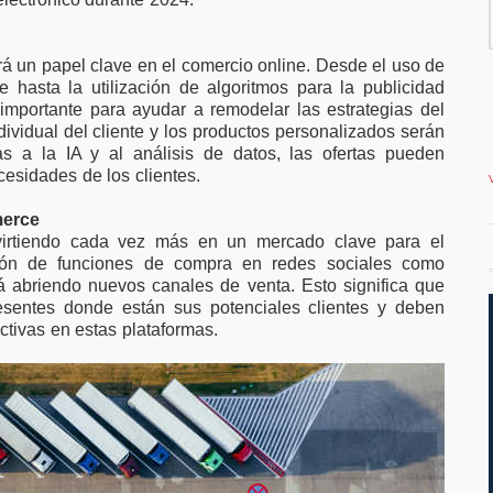
millones en
favor de ampliar el
ación para
teletrabajo
as y pymes
ará un papel clave en el comercio online. Desde el uso de
te hasta la utilización de algoritmos para la publicidad
importante para ayudar a remodelar las estrategias del
dividual del cliente y los productos personalizados serán
s a la IA y al análisis de datos, las ofertas pueden
esidades de los clientes.
merce
virtiendo cada vez más en un mercado clave para el
ación de funciones de compra en redes sociales como
á abriendo nuevos canales de venta. Esto significa que
esentes donde están sus potenciales clientes y deben
ctivas en estas plataformas.