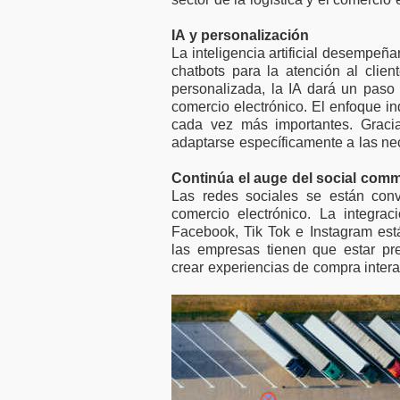
motivación laboral
50.000 
con plantillas
financi
IA y personalización
reducidas
empres
La inteligencia artificial desempeñ
chatbots para la atención al clien
personalizada, la IA dará un paso 
comercio electrónico. El enfoque in
cada vez más importantes. Gracia
adaptarse específicamente a las nec
Continúa el auge del social com
Las redes sociales se están con
comercio electrónico. La integr
Facebook, Tik Tok e Instagram est
las empresas tienen que estar pr
crear experiencias de compra intera