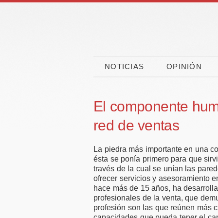
NOTICIAS
OPINIÓN
El componente huma
red de ventas
La piedra más importante en una co
ésta se ponía primero para que sirvi
través de la cual se unían las pare
ofrecer servicios y asesoramiento e
hace más de 15 años, ha desarrolla
Las vacaciones
CaixaBa
profesionales de la venta, que dem
ponen a prueba la
CEPYME
profesión son las que reúnen más cu
capacidades que pueda tener el can