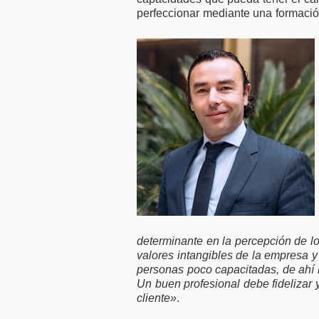
motivación laboral
50.000 
perfeccionar mediante una formació
con plantillas
financi
reducidas
empres
determinante en la percepción de lo
valores intangibles de la empresa 
personas poco capacitadas, de ahí 
Un buen profesional debe fidelizar 
cliente»
.