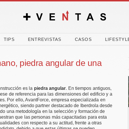
TIPS
ENTREVISTAS
CASOS
LIFESTYL
no, piedra angular de una
nstrucción es la
piedra angular
. En tiempos antiguos,
ese de referencia para las dimensiones del edificio y a
des. Por ello, AvantForce, empresa especializada en
nergético, siendo partner destacado de Iberdrola desde
do una metodología en la selección y formación de
nk, CEOE y
El 90% de los
uestran que las personas más capacitadas para esta
 movilizan
españoles vota a
alidades con respecto a su actitud, frente a otras
didato, debido a que estas últimas se pueden