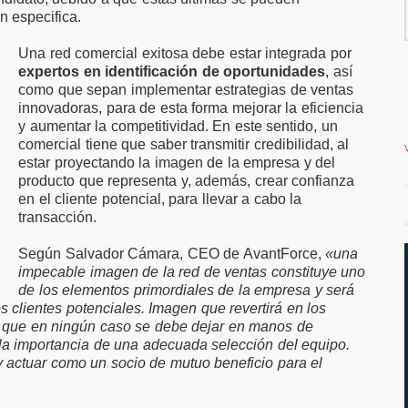
millones en
favor de ampliar el
n especifica.
ación para
teletrabajo
Una red comercial exitosa debe estar integrada por
as y pymes
expertos en identificación de oportunidades
, así
como que sepan implementar estrategias de ventas
innovadoras, para de esta forma mejorar la eficiencia
y aumentar la competitividad. En este sentido, un
comercial tiene que saber transmitir credibilidad, al
estar proyectando la imagen de la empresa y del
producto que representa y, además, crear confianza
en el cliente potencial, para llevar a cabo la
transacción.
Según Salvador Cámara, CEO de AvantForce,
«una
impecable imagen de la red de ventas constituye uno
de los elementos primordiales de la empresa y será
s clientes potenciales. Imagen que revertirá en los
y que en ningún caso se debe dejar en manos de
la importancia de una adecuada selección del equipo.
y actuar como un socio de mutuo beneficio para el