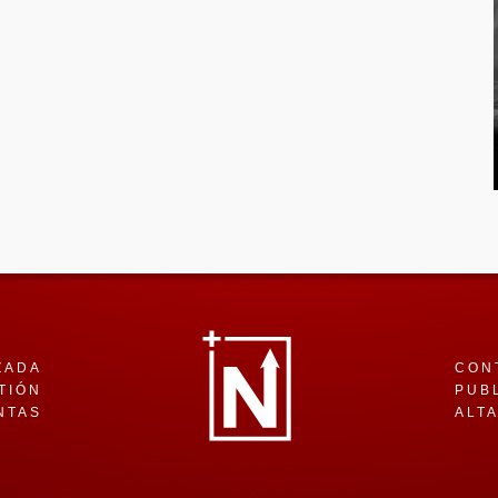
ZADA
CON
TIÓN
PUB
NTAS
ALT