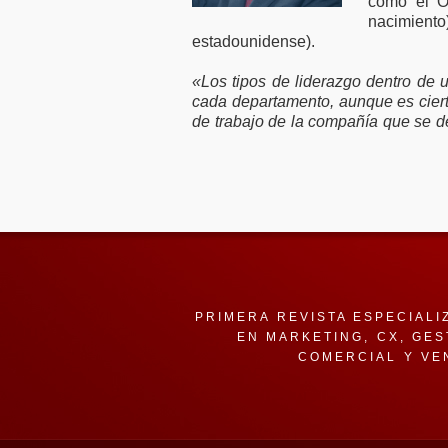
como el O
nacimient
estadounidense).
«Los tipos de liderazgo dentro d
cada departamento, aunque es ciert
de trabajo de la compañía que se de
PRIMERA REVISTA ESPECIALI
EN MARKETING, CX, GES
COMERCIAL Y VE