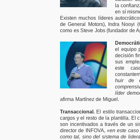
la confian
en sí mism
Existen muchos líderes autocráti
de General Motors), Indra Nooyi 
como es Steve Jobs (fundador de A
Democráti
el equipo 
decisión fi
sus emple
este cas
constante
huir de c
comprensiv
líder demo
afirma Martínez de Miguel.
Transaccional.
El estilo transacci
cargos y el resto de la plantilla. El
son incentivados a través de un s
director de INFOVA,
«en este caso
como tal, sino del sistema de lid