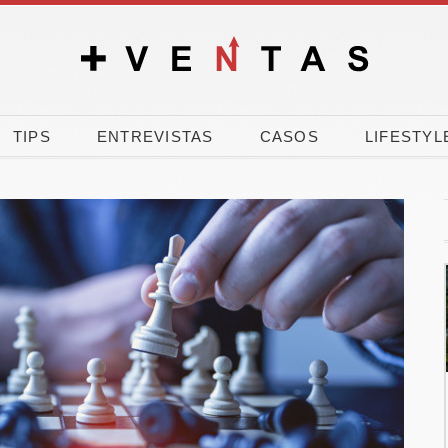
TIPS
ENTREVISTAS
CASOS
LIFESTYL
 90% de los
El verano dispara la
añoles vota a
carrera por comprar