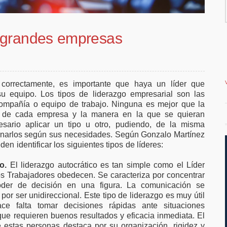
r de ampliar el
vivienda en la costa
teletrabajo
 grandes empresas
orrectamente, es importante que haya un líder que
su equipo. Los tipos de liderazgo empresarial son las
 compañía o equipo de trabajo. Ninguna es mejor que la
s de cada empresa y la manera en la que se quieran
cesario aplicar un tipo u otro, pudiendo, de la misma
ernarlos según sus necesidades. Según Gonzalo Martínez
 identificar los siguientes tipos de líderes:
o.
El liderazgo autocrático es tan simple como el Líder
s Trabajadores obedecen. Se caracteriza por concentrar
oder de decisión en una figura. La comunicación se
 por ser unidireccional. Este tipo de liderazgo es muy útil
ce falta tomar decisiones rápidas ante situaciones
que requieren buenos resultados y eficacia inmediata. El
e estas personas destaca por su organización, rigidez y