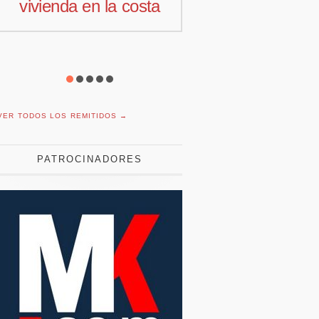
comercial para
motivació
Offcoustic Iberia
con plan
reduc
VER TODOS LOS REMITIDOS →
PATROCINADORES