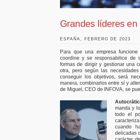
ral
50.000 millones en
favo
financiación para
empresas y pymes
Grandes líderes en
ESPAÑA, FEBRERO DE 2023
Para que una empresa funcione c
coordine y se responsabilice de 
formas de dirigir y gestionar una
otra, pero según las necesidade
conseguir los objetivos, será ne
manera, combinarlos entre sí y alt
de Miguel, CEO de INFOVA, se pueden
Autocrátic
manda y lo
todo el p
caracteriza
cuando ha
delicadas 
carácter d