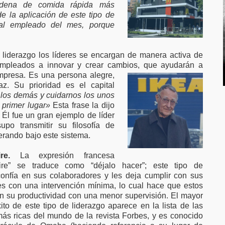
dena de comida rápida más
e la aplicación de este tipo de
al empleado del mes, porque
 liderazgo los líderes se encargan de manera activa de
s empleados a innovar y crear cambios, que
ayudarán a
empresa. Es una persona alegre,
z. Su prioridad es el capital
 los demás y cuidarnos los unos
 primer lugar»
Esta frase la dijo
Él fue un gran ejemplo de líder
upo transmitir su filosofía de
rando bajo este sistema.
re.
La expresión francesa
faire” se traduce como “déjalo hacer”; este tipo de
confía en sus colaboradores y les deja cumplir con sus
es con una intervención mínima, lo cual hace que estos
n su productividad con una menor supervisión. El mayor
ito de este tipo de liderazgo aparece en la lista de las
ás ricas del mundo de la revista Forbes, y es conocido