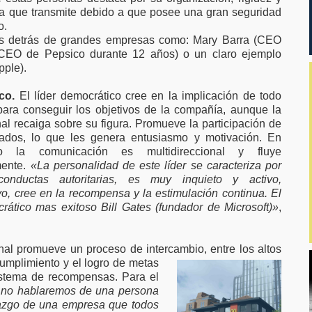
za que transmite debido a que posee una gran seguridad
o.
cos detrás de grandes empresas como: Mary Barra (CEO
(CEO de Pepsico durante 12 años) o un claro ejemplo
pple).
co.
El líder democrático cree en la implicación de todo
para conseguir los objetivos de la compañía, aunque la
nal recaiga sobre su figura. Promueve la participación de
ados, lo que les genera entusiasmo y motivación. En
o la comunicación es multidireccional y fluye
mente.
«La personalidad de este líder se caracteriza por
onductas autoritarias, es muy inquieto y activo,
o, cree en la recompensa y la estimulación continua. El
crático mas exitoso Bill Gates (fundador de Microsoft)»
,
onal promueve un proceso de intercambio, entre los altos
 cumplimiento y el
logro de metas
istema de recompensas. Para el
 no hablaremos de una persona
erazgo de una empresa que todos