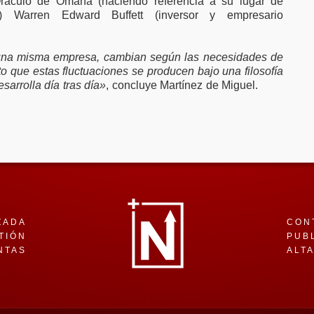
ráculo de Omaha (haciendo referencia a su lugar de
o) Warren Edward Buffett (inversor y empresario
e una misma empresa, cambian según las necesidades de
o que estas fluctuaciones se producen bajo una filosofía
sarrolla día tras día»
, concluye Martínez de Miguel.
ZADA
CON
TIÓN
PUB
NTAS
ALT