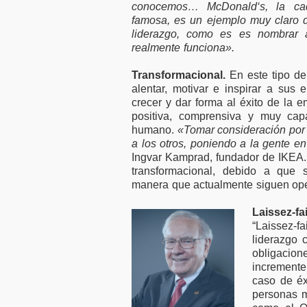
conocemos… McDonald‘s, la ca
famosa, es un ejemplo muy claro d
liderazgo, como es es nombrar 
realmente funciona».
Transformacional.
En este tipo de
alentar, motivar e inspirar a su
crecer y dar forma al éxito de la 
positiva, comprensiva y muy capa
humano.
«Tomar consideración por
a los otros, poniendo a la gente en
Ingvar Kamprad, fundador de IKEA. 
transformacional, debido a que s
manera que actualmente siguen ope
Laissez-fai
“Laissez-
liderazgo 
obligacion
incremente
caso de éx
personas m