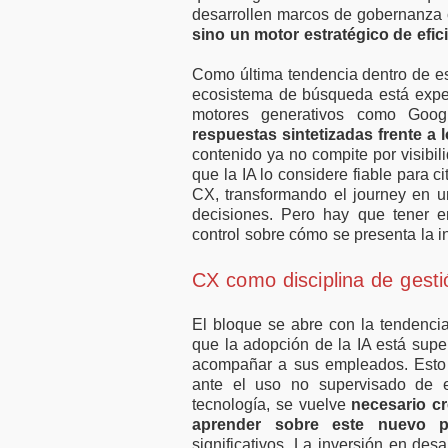
desarrollen marcos de gobernanza 
sino un motor estratégico de efic
Como última tendencia dentro de es
ecosistema de búsqueda está exper
motores generativos como Goo
respuestas sintetizadas frente a 
contenido ya no compite por visibil
que la IA lo considere fiable para 
CX, transformando el journey en un
decisiones. Pero hay que tener e
control sobre cómo se presenta la i
CX como disciplina de gesti
El bloque se abre con la tendenci
que la adopción de la IA está supe
acompañar a sus empleados. Esto 
ante el uso no supervisado de e
tecnología, se vuelve
necesario c
aprender sobre este nuevo p
significativos. La inversión en des