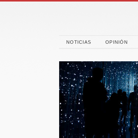
NOTICIAS
OPINIÓN
CaixaBank, CEOE y
El 90
CEPYME movilizan
españo