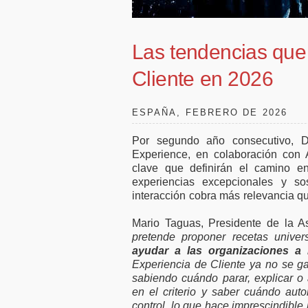
50.000 millones en
favor de
financiación para
tele
empresas y pymes
Las tendencias que
Cliente en 2026
ESPAÑA, FEBRERO DE 2026
Por segundo año consecutivo, 
Experience, en colaboración con
clave que definirán el camino e
experiencias excepcionales y so
interacción cobra más relevancia q
Mario Taguas, Presidente de la 
pretende proponer recetas univer
ayudar a las organizaciones 
Experiencia de Cliente ya no se g
sabiendo cuándo parar, explicar 
en el criterio y saber cuándo au
control, lo que hace imprescindible 