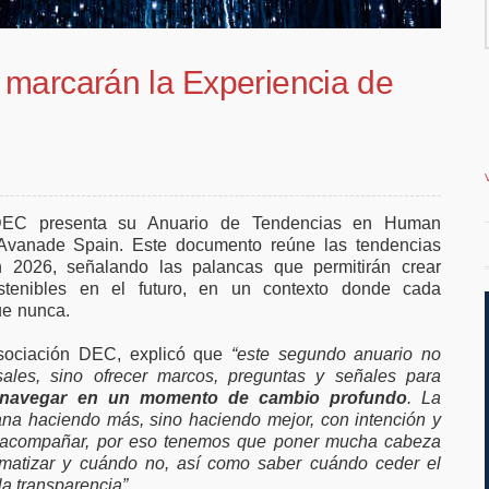
 ampliar el
vivienda en la costa
trabajo
 marcarán la Experiencia de
DEC presenta su Anuario de Tendencias en Human
 Avanade Spain. Este documento reúne las tendencias
n 2026, señalando las palancas que permitirán crear
stenibles en el futuro, en un contexto donde cada
ue nunca.
Asociación DEC, explicó que
“este segundo anuario no
sales, sino ofrecer marcos, preguntas y señales para
a navegar en un momento de cambio profundo
. La
ana haciendo más, sino haciendo mejor, con intención y
o acompañar, por eso tenemos que poner mucha cabeza
tomatizar y cuándo no, así como saber cuándo ceder el
la transparencia”
.