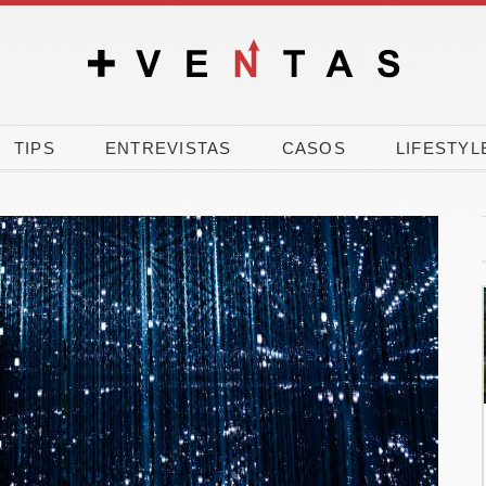
TIPS
ENTREVISTAS
CASOS
LIFESTYL
% de los
El verano dispara la
les vota a
carrera por comprar