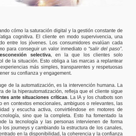
ando cómo la saturación digital y la gestión constante de
tiga cognitiva. El cliente en modo supervivencia, una
do entre los jóvenes. Los consumidores evalúan cada
imo para conseguir un valor inmediato o
“salir del paso”
.
esconexión selectiva
, en la que los clientes solo
ol de la situación. Esto obliga a las marcas a replantear
 experiencias más simples, transparentes y respetuosas
tener su confianza y engagement.
auge de la automatización, es la intervención humana. La
a de la hiperautomatización, refleja que el cliente sigue
tes ante situaciones críticas
. La IA y los chatbots son
ro en contextos emocionales, ambiguos o relevantes, las
ridad y escucha activa, convirtiéndose en motores de
ecnología, sino que la completa. Esto ha fomentado la
de la tecnología y las personas intervienen de forma
o los journeys y cambiando la estructura de los canales,
ntrado en la disponibilidad, la coherencia y la confianza