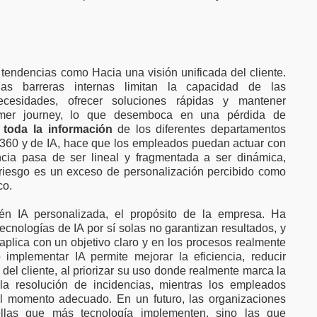
endencias como Hacia una visión unificada del cliente.
as barreras internas limitan la capacidad de las
ecesidades, ofrecer soluciones rápidas y mantener
omer journey, lo que desemboca en una pérdida de
r toda la información
de los diferentes departamentos
360 y de IA, hace que los empleados puedan actuar con
ncia pasa de ser lineal y fragmentada a ser dinámica,
al riesgo es un exceso de personalización percibido como
co.
én IA personalizada, el propósito de la empresa. Ha
cnologías de IA por sí solas no garantizan resultados, y
aplica con un objetivo claro y en los procesos realmente
implementar IA permite mejorar la eficiencia, reducir
a del cliente, al priorizar su uso donde realmente marca la
la resolución de incidencias, mientras los empleados
el momento adecuado. En un futuro, las organizaciones
llas que más tecnología implementen, sino las que