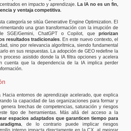
centrados en impacto y aprendizaje.
La IA no es un fin,
iencia y ventaja competitiva
.
ta categoría se sitúa Generative Engine Optimization. El
imentando una gran transformación con la irrupción de
gle SGE/Gemini, ChatGPT o Copilot, que
priorizan
los resultados tradicionales
. En este nuevo contexto, el
idad, sino por relevancia algorítmica, siendo fundamental
citarlo en sus respuestas. La adopción de GEO redefine la
 proceso asistido donde la IA filtra opciones y acelera
n cuenta que la dependencia de la IA implica perder
nformación.
ón
a Hacia entornos de aprendizaje acelerado, que explica
rando la capacidad de las organizaciones para formar y
genera brechas de competencias, saturación y riesgos
ste tipo de herramientas. Más allá del acceso a la
rear espacios adaptados que garanticen tiempo para
aradigma
, de lo contrario puede implicar riesgos
arrollo interno impacta directamente en la CX, al mejorar