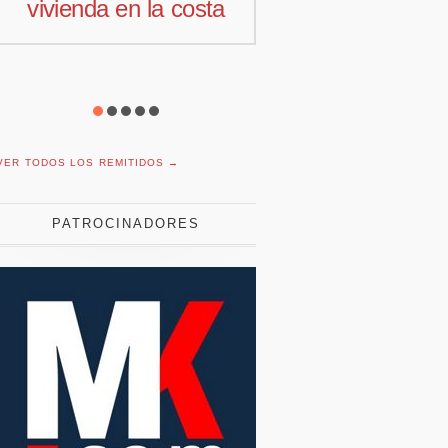
comercial para
motivación la
Offcoustic Iberia
con plantil
reducida
VER TODOS LOS REMITIDOS →
PATROCINADORES