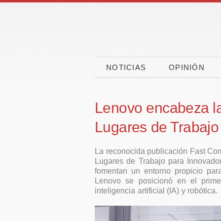
NOTICIAS
OPINIÓN
Lenovo encabeza la 
Lugares de Trabajo
La reconocida publicación Fast Com
Lugares de Trabajo para Innovado
fomentan un entorno propicio para
Lenovo se posicionó en el prime
inteligencia artificial (IA) y robótica.
aciones
CaixaBank, CEOE y
rueba la
CEPYME movilizan