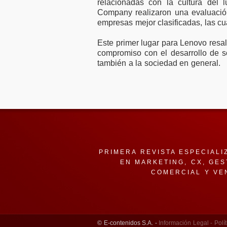
relacionadas con la cultura del l
Company realizaron una evaluación
empresas mejor clasificadas, las cu
Este primer lugar para Lenovo resal
compromiso con el desarrollo de s
también a la sociedad en general.
PRIMERA REVISTA ESPECIALI
EN MARKETING, CX, GES
COMERCIAL Y VE
© E-contenidos S.A. -
Información Legal -
Polít