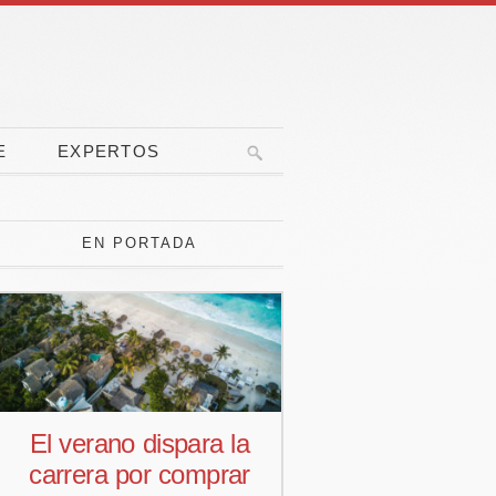
E
EXPERTOS
EN PORTADA
a la
Pedro Aguiar nuevo
La
prar
responsable
pone