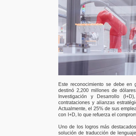
n laboral
50.000 millones en
ntillas
financiación para
idas
empresas y pymes
Este reconocimiento se debe en gr
destinó 2,200 millones de dólare
Investigación y Desarrollo (I+
contrataciones y alianzas estratég
Actualmente, el 25% de sus emplea
con I+D, lo que refuerza el comprom
Uno de los logros más destacados
solución de traducción de lenguaj