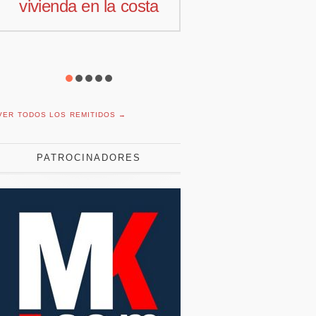
osta
comercial para
moti
Offcoustic Iberia
c
VER TODOS LOS REMITIDOS →
PATROCINADORES