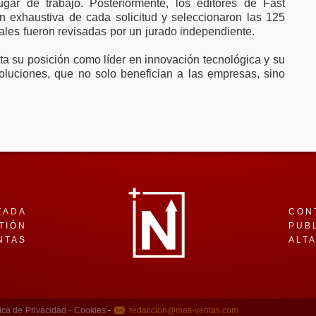
ugar de trabajo. Posteriormente, los editores de Fast
 exhaustiva de cada solicitud y seleccionaron las 125
ales fueron revisadas por un jurado independiente.
ta su posición como líder en innovación tecnológica y su
oluciones, que no solo benefician a las empresas, sino
ZADA
CON
TIÓN
PUB
NTAS
ALT
ica de Privacidad -
Cookies
-
redaccion@mas-ventas.com