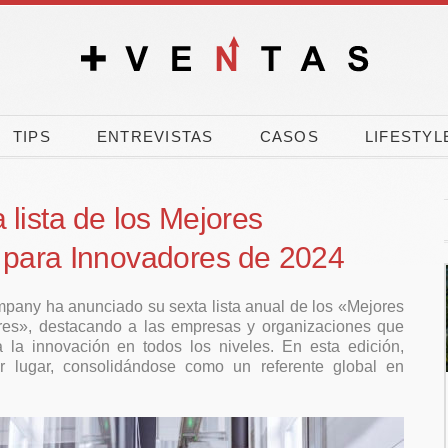
TIPS
ENTREVISTAS
CASOS
LIFESTYL
lista de los Mejores
 para Innovadores de 2024
pany ha anunciado su sexta lista anual de los «Mejores
res», destacando a las empresas y organizaciones que
 la innovación en todos los niveles. En esta edición,
r lugar, consolidándose como un referente global en
El 90% de los
El verano dispar
españoles vota a
carrera por com