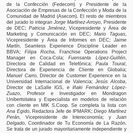
de la Confección (Fedecom) y Presidente de la
Asociación de Empresas de la Confección y Moda de la
Comunidad de Madrid (Asecom). El resto de miembros
del jurado lo integran
Jorge Martínez-Arroyo
, Presidente
de DEC;
Patricia Jiménez
, Vicepresidente y Área de
Marketing y Comunicación en DEC;
Mario Taguas
,
Vicepresidente y Área de Informes en DEC;
Jaime
Martín
, Seamless Experience Discipline Leader en
BBVA;
Filipa Rocha
, Franchise Operations Project
Manager en Coca-Cola;
Fuensanta López-Guillén
,
Directora de Calidad en Telefónica;
Paula Toural
,
Directora de Experiencia de Cliente en Globalia;
Manuel Carro
, Director de Customer Experience en la
Universidad Internacional de Valencia;
Jesús Alcoba
,
Director de LaSalle IGS, e
Iñaki Fernández López-
Zuazo
, Profesor e Investigador en Mondragon
Unibertsitatea y Especialista en modelos de relación
con cliente en MIK S.Coop. Se completa la lista con
Ana Egido
, Redactora Jefe de IPMARK;
Diego Martínez
Perán
, Vicepresidente de Intereconomía; y
Juan
Delgado
, Coordinador de Tu Economía de La Razón.
Se trata de un jurado mayoritariamente independiente y