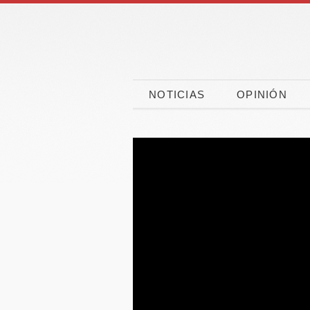
NOTICIAS
OPINIÓN
Las vacaciones
CaixaBa
ponen a prueba la
CEPYME