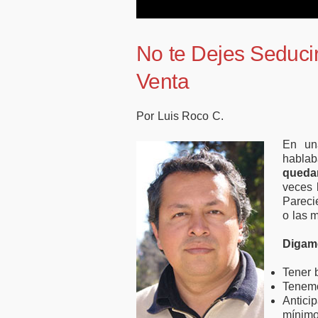
motivación laboral
50.000 
con plantillas
financi
reducidas
empres
No te Dejes Seducir
Venta
Por Luis Roco C.
En un
habla
queda
veces 
Pareci
o las 
Digam
Tener 
Tenemo
Antici
mínimo