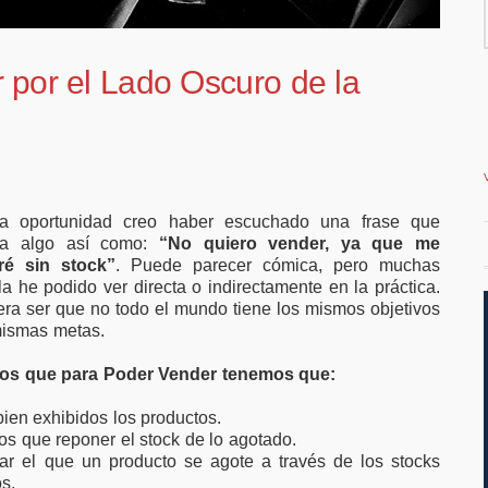
millones en
favor de ampliar el
ación para
teletrabajo
as y pymes
 por el Lado Oscuro de la
a oportunidad creo haber escuchado una frase que
ba algo así como:
“No quiero vender, ya que me
ré sin stock”
. Puede parecer cómica, pero muchas
la he podido ver directa o indirectamente en la práctica.
era ser que no todo el mundo tiene los mismos objetivos
mismas metas.
os que para
Poder Vender
tenemos que:
bien exhibidos los productos.
s que reponer el stock de lo agotado.
par el que un producto se agote a través de los stocks
s.