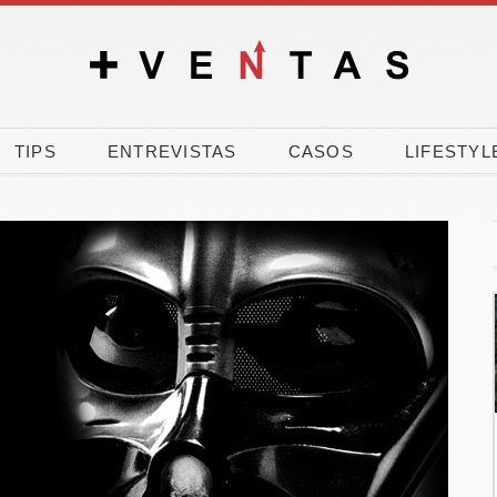
TIPS
ENTREVISTAS
CASOS
LIFESTYL
nk, CEOE y
El 90% de los
 movilizan
españoles vota a