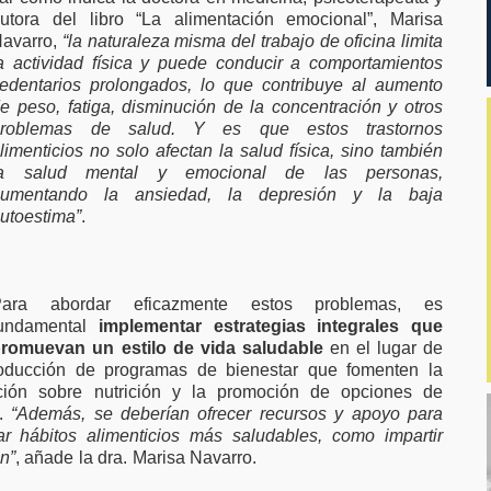
utora del libro “La alimentación emocional”, Marisa
avarro,
“la naturaleza misma del trabajo de oficina limita
a actividad física y puede conducir a comportamientos
edentarios prolongados, lo que contribuye al aumento
e peso, fatiga, disminución de la concentración y otros
problemas de salud. Y es que estos trastornos
limenticios no solo afectan la salud física, sino también
la salud mental y emocional de las personas,
aumentando la ansiedad, la depresión y la baja
utoestima”
.
Para abordar eficazmente estos problemas, es
fundamental
implementar estrategias integrales que
romuevan un estilo de vida saludable
en el lugar de
ntroducción de programas de bienestar que fomenten la
cación sobre nutrición y la promoción de opciones de
a.
“Además, se deberían ofrecer recursos y apoyo para
 hábitos alimenticios más saludables, como impartir
n”
, añade la dra. Marisa Navarro.