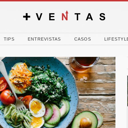
TIPS
ENTREVISTAS
CASOS
LIFESTYL
90% de los
El verano dispara la
oles vota a
carrera por comprar