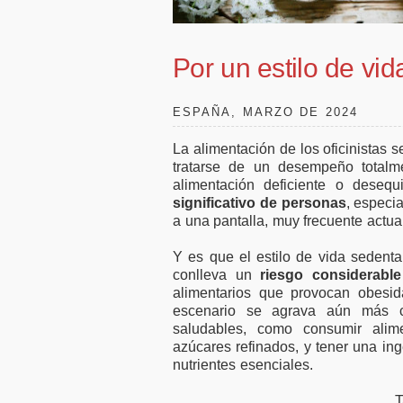
l
50.000 millones en
favor 
financiación para
te
empresas y pymes
Por un estilo de vid
ESPAÑA, MARZO DE 2024
La alimentación de los oficinistas 
tratarse de un desempeño totalme
alimentación deficiente o deseq
significativo de personas
, especi
a una pantalla, muy frecuente actua
Y es que el estilo de vida sedentar
conlleva un
riesgo considerable
alimentarios que provocan obesid
escenario se agrava aún más c
saludables, como consumir alime
azúcares refinados, y tener una inge
nutrientes esenciales.
T