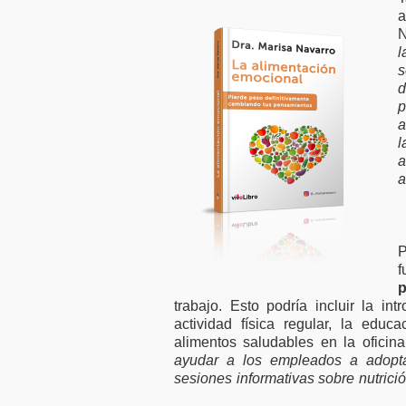
a
N
l
s
d
a
a
p
trabajo. Esto podría incluir la i
actividad física regular, la edu
alimentos saludables en la oficin
ayudar a los empleados a adoptar
sesiones informativas sobre nutrició