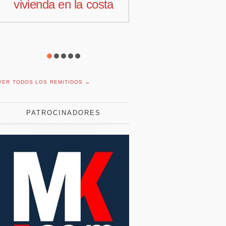
comercial para
motivación 
Offcoustic Iberia
con planti
reducid
VER TODOS LOS REMITIDOS →
PATROCINADORES