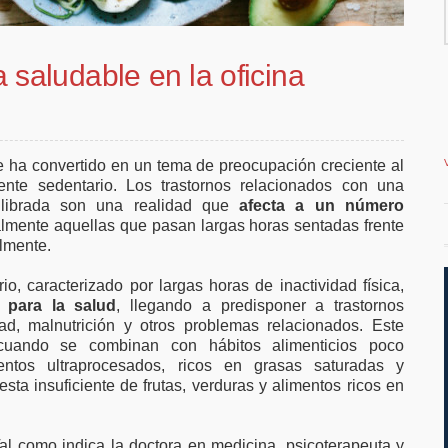
de ampliar el
vivienda en la costa
letrabajo
a saludable en la oficina
se ha convertido en un tema de preocupación creciente al
nte sedentario. Los trastornos relacionados con una
uilibrada son una realidad que
afecta a un número
almente aquellas que pasan largas horas sentadas frente
lmente.
io, caracterizado por largas horas de inactividad física,
 para la salud
, llegando a predisponer a trastornos
ad, malnutrición y otros problemas relacionados. Este
uando se combinan con hábitos alimenticios poco
ntos ultraprocesados, ricos en grasas saturadas y
sta insuficiente de frutas, verduras y alimentos ricos en
al como indica la doctora en medicina, psicoterapeuta y