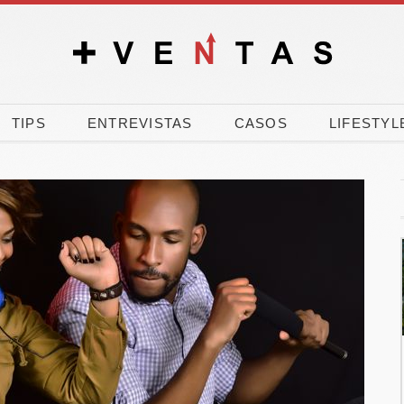
TIPS
ENTREVISTAS
CASOS
LIFESTYL
El 90% de los
El verano dispara l
spañoles vota a
carrera por compra