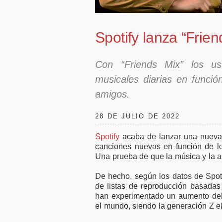
boral
50.000 millones en
fa
las
financiación para
s
empresas y pymes
Spotify lanza “Frien
Con “Friends Mix” los us
musicales diarias en funci
amigos.
28 DE JULIO DE 2022
Spotify
acaba de lanzar una nueva 
canciones nuevas en función de l
Una prueba de que la música y la 
De hecho, según los datos de Spoti
de listas de reproducción basadas 
han experimentado un aumento de
el mundo, siendo la generación Z e