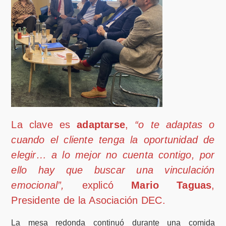
La clave es
adaptarse
,
“o te adaptas o
cuando el cliente tenga la oportunidad de
elegir… a lo mejor no cuenta contigo, por
ello hay que busca
r
una vinculación
emocional”,
explicó
Mario Taguas
,
Presidente de la Asociación DEC.
La mesa redonda continuó durante una comida