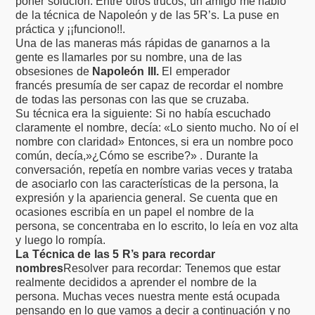
poner solución. Entre otros trucos, un amigo me habló
de la técnica de Napoleón y de las 5R’s. La puse en
práctica y ¡¡funciono!!.
Una de las maneras más rápidas de ganarnos a la
gente es llamarles por su nombre, una de las
obsesiones de
Napoleón III.
El emperador
francés presumía de ser capaz de recordar el nombre
de todas las personas con las que se cruzaba.
Su técnica era la siguiente: Si no había escuchado
claramente el nombre, decía: «Lo siento mucho. No oí el
nombre con claridad» Entonces, si era un nombre poco
común, decía,»¿Cómo se escribe?» . Durante la
conversación, repetía en nombre varias veces y trataba
de asociarlo con las características de la persona, la
expresión y la apariencia general. Se cuenta que en
ocasiones escribía en un papel el nombre de la
persona, se concentraba en lo escrito, lo leía en voz alta
y luego lo rompía.
La Técnica de las 5 R’s para recordar
nombres
Resolver para recordar: Tenemos que estar
realmente decididos a aprender el nombre de la
persona. Muchas veces nuestra mente está ocupada
pensando en lo que vamos a decir a continuación y no