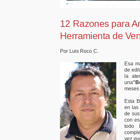
50.000 millones en
favor de
financiación para
tele
empresas y pymes
12 Razones para Am
Herramienta de Ven
Por Luis Roco C.
Esa ma
de edi
la ate
una
“B
meses 
Esta B
en las
de sus
con es
todo 
comple
vez qu