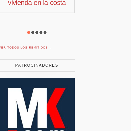
comercial para
motivación la
Offcoustic Iberia
con plantil
reducida
VER TODOS LOS REMITIDOS →
PATROCINADORES