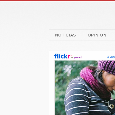
NOTICIAS
OPINIÓN
CaixaBank, CEOE y
El 90
CEPYME movilizan
españo