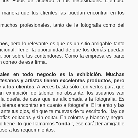
ar
tus Fotos de acuerdo a tus necesidades. Ejemplo:
 manera que tus clientes las puedan encontrar en los
uchos profesionales, tanto de la fotografía como del
ones,
pero lo relevante es que es un sitio amigable tanto
dicional. Tener la oportunidad de que los demás puedan
ja por sobre tus contendores. Como la empresa es parte
 correo de esa firma.
ales en todo negocio es la exhibición. Muchas
rtesanos y artistas tienen excelentes productos, pero
a los clientes.
A veces basta sólo con verlos para que
 exhibición de talento, no obstante, los usuarios van
la dueña de casa que es aficionada a la fotografía. Es
sieras encontrar en cuanto a fotografía. El talento y las
ante tus ojos, sin que te muevas de tu escritorio. Hay de
afías editadas y sin editar. En colores y blanco y negro,
odo tiene lo que llamamos
“onda”
, ese carácter amigable
se a tus requerimientos.