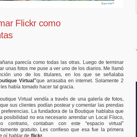
 ampliar el
vivienda en la costa
trabajo
ar Flickr como
tas
ñana parecía como todas las otras. Luego de terminar
tar unas fotos me puse a ver uno de los diarios. Me llamó
nción uno de los titulares, en los que se señalaba
outique Virtual”
que arrasaba en internet. Solamente 2
les había tomado hacer tal gracia.
outique Virtual vendía a través de una galería de fotos,
 que sus clientes podían postear y comentar las prendas
 preferencias. La fundadora de la Boutique hablaba que
a posibilidad no era necesario arrendar un Local Físico,
lo contrario, contaban con este “espacio virtual”
tamente gratuito. Les confieso que esa fue la primera
e oí hablar de
flickr
.