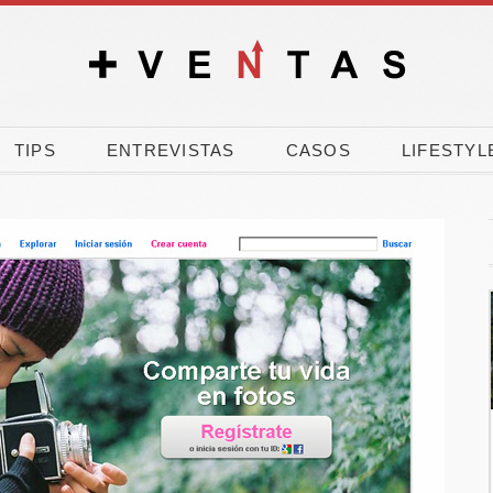
TIPS
ENTREVISTAS
CASOS
LIFESTYL
% de los
El verano dispara la
les vota a
carrera por comprar