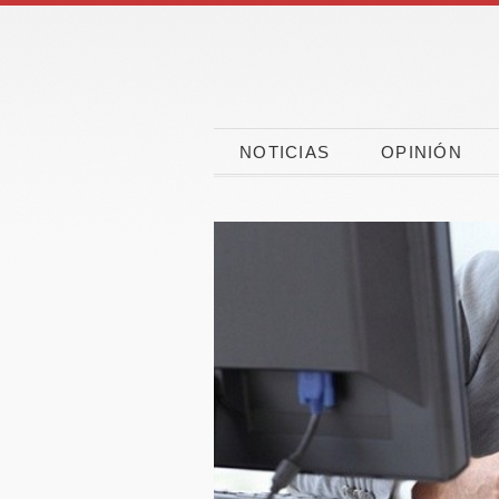
NOTICIAS
OPINIÓN
CaixaBank, CEOE y
El 90
CEPYME movilizan
españo