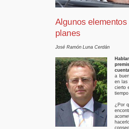
50.000 millones en
favor de
financiación para
tele
empresas y pymes
Algunos elementos 
planes
José Ramón Luna Cerdán
Hablan
premi
cuent
a buen
en las
cierto
tiempo
¿Por q
encon
acome
hacerl
conseg