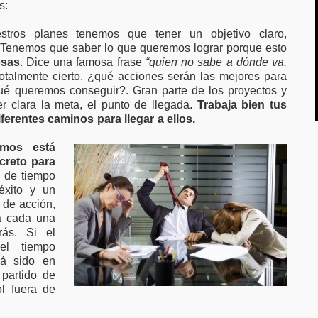
s:
tros planes tenemos que tener un objetivo claro,
. Tenemos que saber lo que queremos lograr porque esto
osas
. Dice una famosa frase
“quien no sabe a dónde va,
otalmente cierto. ¿qué acciones serán las mejores para
é queremos conseguir?. Gran parte de los proyectos y
r clara la meta, el punto de llegada.
Trabaja bien tus
iferentes caminos para llegar a ellos.
emos está
creto para
 de tiempo
 éxito y un
 de acción,
 a cada una
ás. Si el
el tiempo
rá sido en
 partido de
ol fuera de