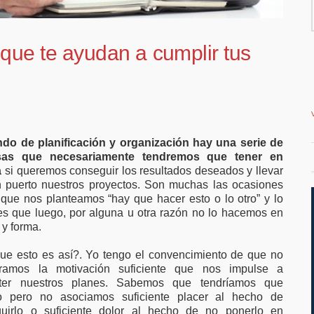
 ampliar el
vivienda en la costa
trabajo
que te ayudan a cumplir tus
do de planificación y organización hay una serie de
sas que necesariamente tendremos que tener en
a
si queremos conseguir los resultados deseados y llevar
 puerto nuestros proyectos. Son muchas las ocasiones
 que nos planteamos “hay que hacer esto o lo otro” y lo
 es que luego, por alguna u otra razón no lo hacemos en
 y forma.
ue esto es así?. Yo tengo el convencimiento de que no
tramos la motivación suficiente que nos impulse a
ter nuestros planes. Sabemos que tendríamos que
o pero no asociamos suficiente placer al hecho de
uirlo o suficiente dolor al hecho de no ponerlo en