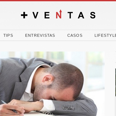
TIPS
ENTREVISTAS
CASOS
LIFESTYL
% de los
El verano dispara la
les vota a
carrera por comprar