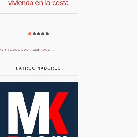
comercial para
motivación la
Offcoustic Iberia
con plantil
reducida
VER TODOS LOS REMITIDOS →
PATROCINADORES