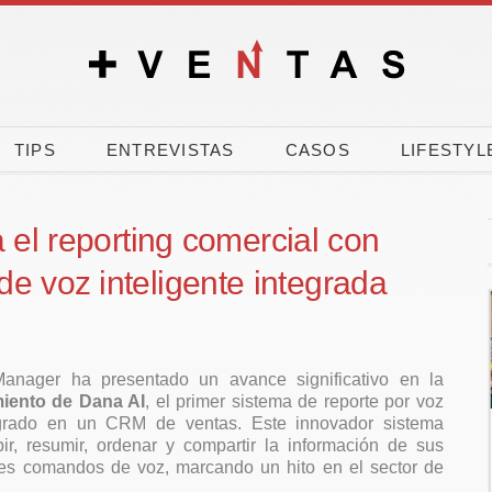
TIPS
ENTREVISTAS
CASOS
LIFESTYL
 el reporting comercial con
de voz inteligente integrada
Manager ha presentado un avance significativo en la
iento de Dana AI
, el primer sistema de reporte por voz
integrado en un CRM de ventas. Este innovador sistema
% de los
El verano dispara la
ir, resumir, ordenar y compartir la información de sus
les vota a
carrera por comprar
les comandos de voz, marcando un hito en el sector de