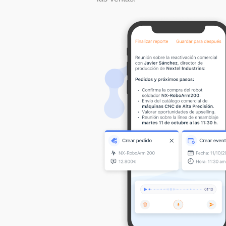
50.000 millones en
favor de
financiación para
tele
empresas y pymes