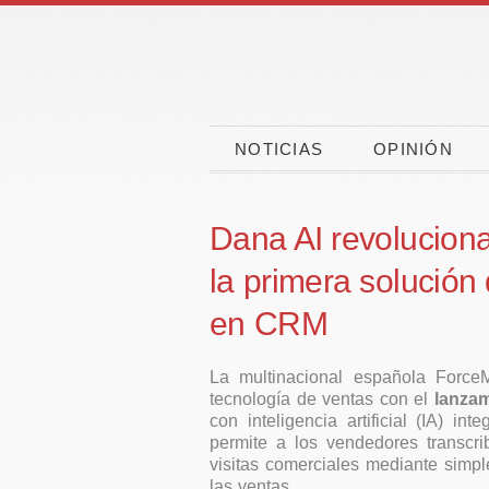
NOTICIAS
OPINIÓN
Dana AI revoluciona
la primera solución 
en CRM
La multinacional española Force
tecnología de ventas con el
lanzam
con inteligencia artificial (IA) 
CaixaBank, CEOE y
El 90
permite a los vendedores transcrib
CEPYME movilizan
españo
visitas comerciales mediante simp
las ventas.