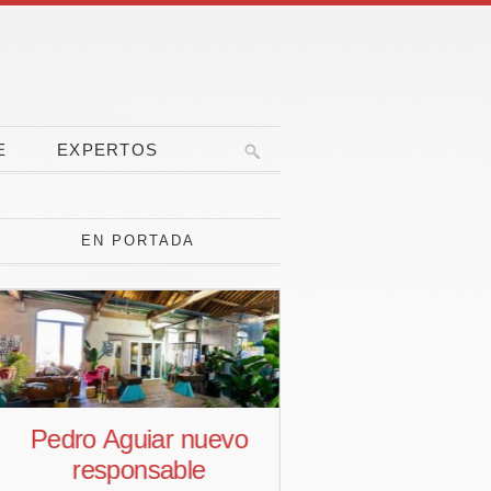
E
EXPERTOS
EN PORTADA
Pedro Aguiar nuevo
Las vacaci
responsable
ponen a prue