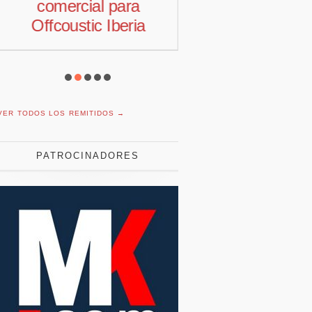
comercial para
motivación la
Offcoustic Iberia
con plantil
reducida
VER TODOS LOS REMITIDOS →
PATROCINADORES