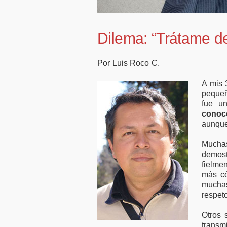
motivación laboral
50.000 
con plantillas
financi
reducidas
empres
Dilema: “Trátame d
Por Luis Roco C.
A mis 
pequeñ
fue un
conoc
aunque
Muchas
demost
fielme
más có
mucha
respet
Otros 
trans