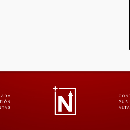
ZADA
CON
TIÓN
PUB
NTAS
ALT