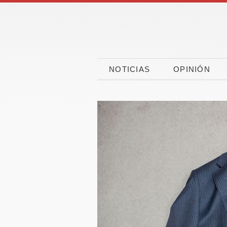
NOTICIAS
OPINIÓN
Las vacaciones
CaixaBa
ponen a prueba la
CEPYME