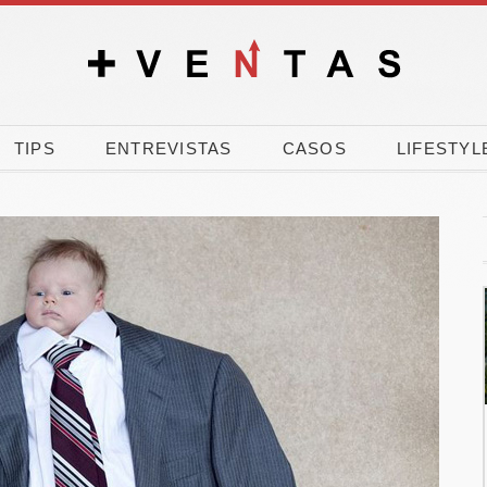
TIPS
ENTREVISTAS
CASOS
LIFESTYL
nk, CEOE y
El 90% de los
 movilizan
españoles vota a