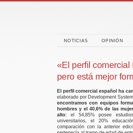
NOTICIAS
OPINIÓN
«El perfil comercia
pero está mejor fo
El perfil comercial español ha ca
elaborado por Development Systems
encontramos con equipos forma
hombres y el 40,6% de las mujer
alto
: el 54,85% posee estudios 
ciones
CaixaBank, CEOE y
universitarios, el 20% educac
ueba la
CEPYME movilizan
comparación con la anterior edic
pertenecía al tramo de edad de entr