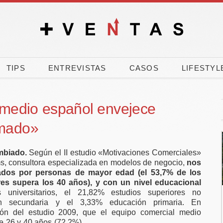
TIPS
ENTREVISTAS
CASOS
LIFESTYL
l medio español envejece
rmado»
mbiado.
Según el II estudio «Motivaciones Comerciales»
, consultora especializada en modelos de negocio,
nos
dos por personas de mayor edad (el 53,7% de los
es supera los 40 años), y con un nivel educacional
universitarios, el 21,82% estudios superiores no
El 90% de los
El verano dispara
ión secundaria y el 3,33% educación primaria. En
españoles vota a
carrera por comp
ión del estudio 2009, que el equipo comercial medio
e 26 y 40 años (72,2%).