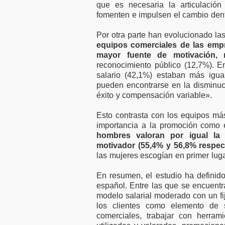
que es necesaria la articulació
fomenten e impulsen el cambio dent
Por otra parte han evolucionado la
equipos comerciales de las em
mayor fuente de motivación,
reconocimiento público (12,7%). 
salario (42,1%) estaban más igua
pueden encontrarse en la disminuci
éxito y compensación variable».
Esto contrasta con los equipos m
importancia a la promoción como 
hombres valoran por igual la
motivador (55,4% y 56,8% respec
las mujeres escogían en primer luga
En resumen, el estudio ha definid
español. Entre las que se encuen
modelo salarial moderado con un fij
los clientes como elemento de su
comerciales, trabajar con herram