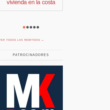
sta
comercial para
motiv
Offcoustic Iberia
con
r
VER TODOS LOS REMITIDOS →
PATROCINADORES