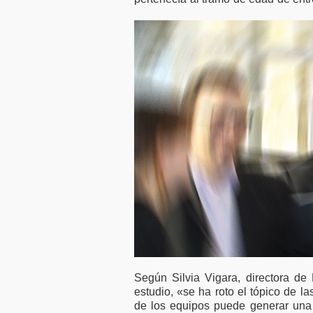
laboral
50.000 millones en
illas
financiación para
das
empresas y pymes
Según Silvia Vigara, directora d
estudio, «se ha roto el tópico de 
de los equipos puede generar una m