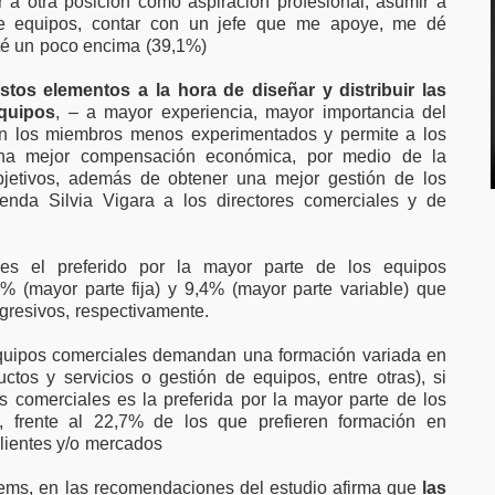
r a otra posición como aspiración profesional, asumir a
de equipos, contar con un jefe que me apoye, me dé
té un poco encima (39,1%)
tos elementos a la hora de diseñar y distribuir las
equipos
, – a mayor experiencia, mayor importancia del
o en los miembros menos experimentados y permite a los
na mejor compensación económica, por medio de la
objetivos, además de obtener una mejor gestión de los
ienda Silvia Vigara a los directores comerciales y de
 es el preferido por la mayor parte de los equipos
3% (mayor parte fija) y 9,4% (mayor parte variable) que
gresivos, respectivamente.
equipos comerciales demandan una formación variada en
ductos y servicios o gestión de equipos, entre otras), si
s comerciales es la preferida por la mayor parte de los
), frente al 22,7% de los que prefieren formación en
clientes y/o mercados
ems, en las recomendaciones del estudio afirma que
las