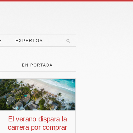
E
EXPERTOS
EN PORTADA
 la
Pedro Aguiar nuevo
Las
rar
responsable
ponen