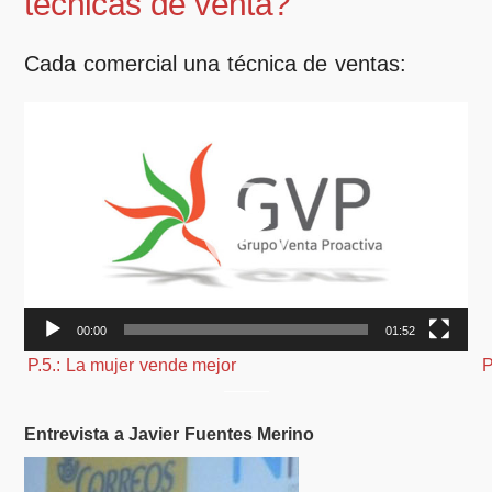
técnicas de venta?
Cada comercial una técnica de ventas:
Reproductor
de
vídeo
00:00
01:52
P.5.: La mujer vende mejor
P
——–
Entrevista a Javier Fuentes Merino