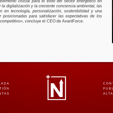
elemento crucial para el éxito del sector energético en
a digitalización y la creciente conciencia ambiental, las
n en tecnología, personalización, sostenibilidad y una
 posicionadas para satisfacer las expectativas de los
 competitivo»
, concluye el CEO de AvantForce.
ZADA
CON
TIÓN
PUB
NTAS
ALT