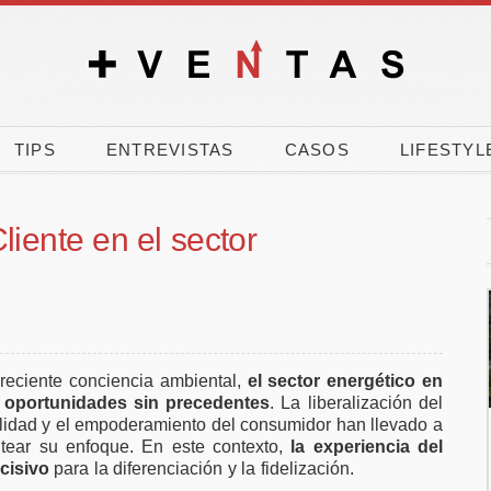
TIPS
ENTREVISTAS
CASOS
LIFESTYL
liente en el sector
 creciente conciencia ambiental,
el sector energético en
 oportunidades sin precedentes
. La liberalización del
bilidad y el empoderamiento del consumidor han llevado a
nk, CEOE y
El 90% de los
ntear su enfoque. En este contexto,
la experiencia del
 movilizan
españoles vota a
cisivo
para la diferenciación y la fidelización.