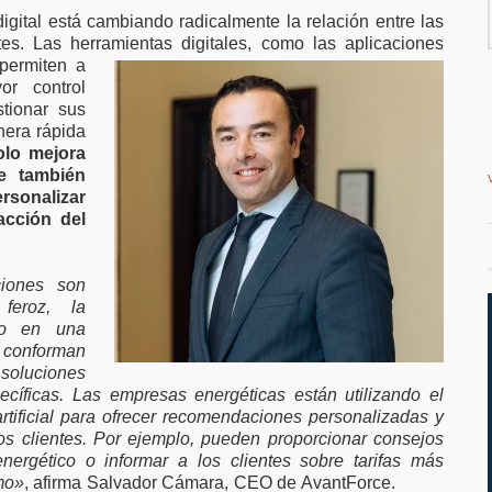
millones en
favor de ampliar el
digital está cambiando radicalmente la relación entre las
ación para
teletrabajo
tes. Las herramientas digitales, como las
aplicaciones
as y pymes
 permiten a
or control
tionar sus
nera rápida
olo mejora
ue también
rsonalizar
facción del
iones son
feroz, la
ido en una
 conforman
soluciones
cíficas. Las empresas energéticas están utilizando el
 artificial para ofrecer recomendaciones personalizadas y
os clientes. Por ejemplo, pueden proporcionar consejos
ergético o informar a los clientes sobre tarifas más
mo»
, afirma Salvador Cámara, CEO de AvantForce.