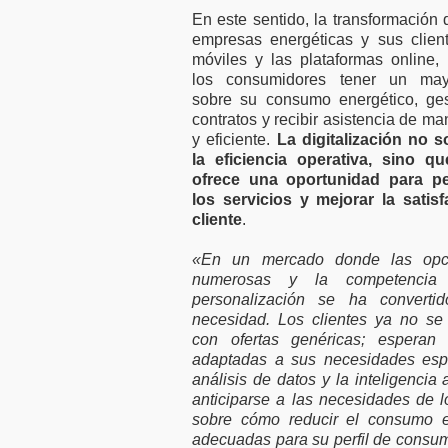
motivación laboral
50.000 
En este sentido, la transformación 
con plantillas
financi
empresas energéticas y sus clien
reducidas
empres
móviles y las plataformas online,
los consumidores tener un may
sobre su consumo energético, ges
contratos y recibir asistencia de ma
y eficiente.
La digitalización no s
la eficiencia operativa, sino q
ofrece una oportunidad para pe
los servicios y mejorar la satis
cliente
.
«En un mercado donde las opc
numerosas y la competencia 
personalización se ha convert
necesidad. Los clientes ya no se
con ofertas genéricas; esperan 
adaptadas a sus necesidades espe
análisis de datos y la inteligencia
anticiparse a las necesidades de l
sobre cómo reducir el consumo en
adecuadas para su perfil de consu