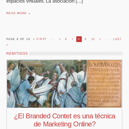
espacios virtuales. La asociación […]
READ MORE →
PAGE 8 OF 19
« FIRST
...
«
6
7
8
9
10
»
...
LAST
»
REMITIDOS
¿El Branded Contet es una técnica
de Marketing Online?