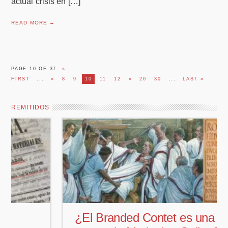
actual crisis en […]
READ MORE →
PAGE 10 OF 37
«
FIRST
...
«
8
9
10
11
12
»
20
30
...
LAST »
REMITIDOS
¿El Branded Contet es una técnica