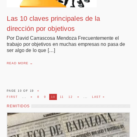
Las 10 claves principales de la
dirección por objetivos
Por David Carrascosa Mendoza Frecuentemente el
trabajo por objetivos en muchas empresas no pasa de
ser algo de lo que […]
READ MORE →
PAGE 10 OF 19
«
FIRST
...
«
8
9
10
11
12
»
...
LAST »
REMITIDOS