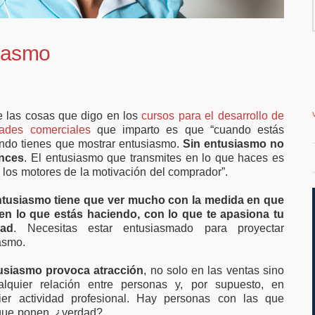
 ampliar el
vivienda en la costa
etrabajo
siasmo
 las cosas que digo en los
cursos para el desarrollo de
dades comerciales
que imparto es que “cuando estás
ndo tienes que mostrar entusiasmo.
Sin entusiasmo no
nces
. El entusiasmo que transmites en lo que haces es
 los motores de la motivación del comprador”.
ntusiasmo tiene que ver mucho con la medida en que
en lo que estás haciendo, con lo que te apasiona tu
dad
. Necesitas estar entusiasmado para proyectar
asmo.
usiasmo provoca atracción
, no solo en las ventas sino
lquier relación entre personas y, por supuesto, en
ier actividad profesional. Hay personas con las que
 que ponen, ¿verdad?.