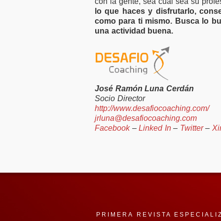
con la gente, sea cual sea su prof
lo que haces y disfrutarlo, cons
como para ti mismo. Busca lo bu
una actividad buena.
José Ramón Luna Cerdán
Socio Director
http://www.desafiocoaching.com/
jrluna@desafiocoaching.com
Facebook
–
Linked In
–
Twitter
–
Xi
PRIMERA REVISTA ESPECIALI