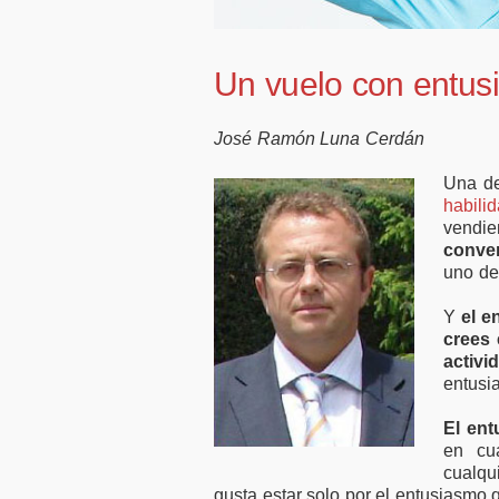
50.000 millones en
favor de
financiación para
tel
empresas y pymes
Un vuelo con entu
José Ramón Luna Cerdán
Una de
habili
vendie
conve
uno de
Y
el e
crees 
activi
entusi
El ent
en cua
cualqu
gusta estar solo por el entusiasmo