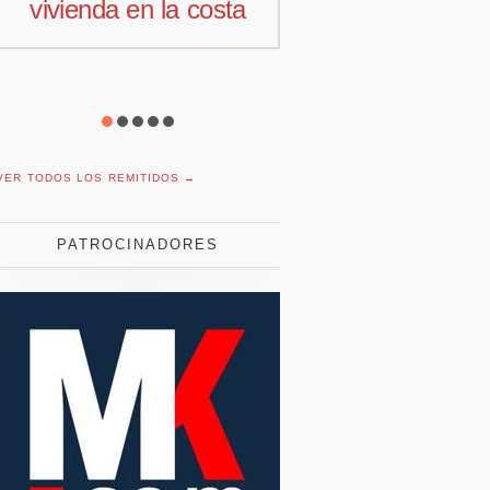
comercial para
motivación la
Offcoustic Iberia
con plantil
reducida
VER TODOS LOS REMITIDOS →
PATROCINADORES