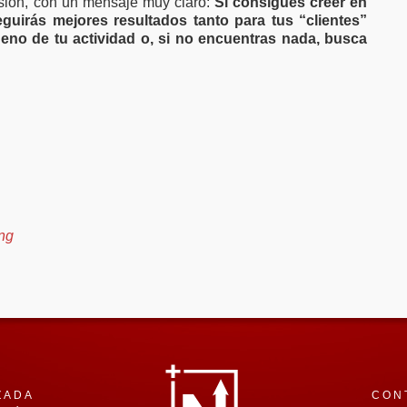
esión, con un mensaje muy claro:
Si consigues creer en
eguirás mejores resultados tanto para tus “clientes”
eno de tu actividad o, si no encuentras nada, busca
ng
ZADA
CON