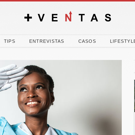
TIPS
ENTREVISTAS
CASOS
LIFESTYL
% de los
El verano dispara la
les vota a
carrera por comprar