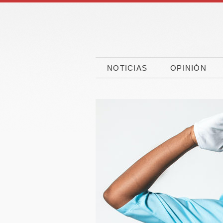
NOTICIAS
OPINIÓN
CaixaBank, CEOE y
El 90
CEPYME movilizan
españo