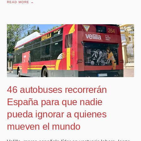
READ MORE →
46 autobuses recorrerán
España para que nadie
pueda ignorar a quienes
mueven el mundo