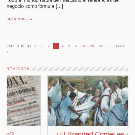
Todo el mundo habla de intercambiar referencias de
negocio como fórmula […]
READ MORE →
PAGE 3 OF 37
«
1
2
3
4
5
»
10
20
30
...
LAST
»
REMITIDOS
¿El Branded Contet es una técnica